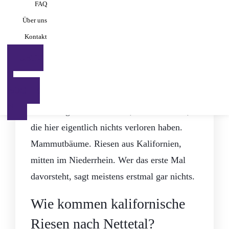
FAQ
Gefühl haben, sehr klein zu sein. Für genau
Über uns
dieses Gefühl muss man nicht in die USA
Kontakt
fliegen. Eine halbe Stunde Richtung Nettetal
JETZ
genügt.
T
BUCHE
In Kaldenkirchen, nicht weit von
N
Mönchengladbach entfernt, stehen Bäume,
die hier eigentlich nichts verloren haben.
Mammutbäume. Riesen aus Kalifornien,
mitten im Niederrhein. Wer das erste Mal
davorsteht, sagt meistens erstmal gar nichts.
Wie kommen kalifornische
Riesen nach Nettetal?