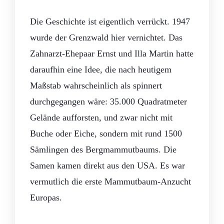
Die Geschichte ist eigentlich verrückt. 1947
Startseite
Ferienwohnungen
Rezensionen
Ausflugziele
Good News
wurde der Grenzwald hier vernichtet. Das
Häufige Fragen – FAQ
Über uns
Kontakt
Zahnarzt-Ehepaar Ernst und Illa Martin hatte
Jetzt buchen
daraufhin eine Idee, die nach heutigem
Maßstab wahrscheinlich als spinnert
durchgegangen wäre: 35.000 Quadratmeter
Gelände aufforsten, und zwar nicht mit
Buche oder Eiche, sondern mit rund 1500
Sämlingen des Bergmammutbaums. Die
Samen kamen direkt aus den USA. Es war
vermutlich die erste Mammutbaum-Anzucht
Europas.