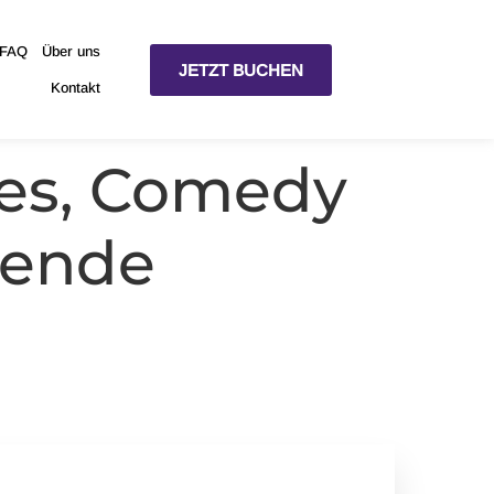
 FAQ
 FAQ
Über uns
Über uns
JETZT BUCHEN
JETZT BUCHEN
Kontakt
Kontakt
mes, Comedy
nende