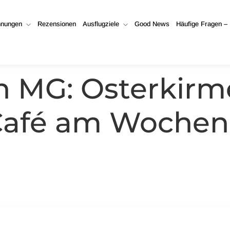
hnungen
hnungen
Rezensionen
Rezensionen
Ausflugziele
Ausflugziele
Good News
Good News
Häufige Fragen –
Häufige Fragen –
in MG: Osterkir
 Café am Woche