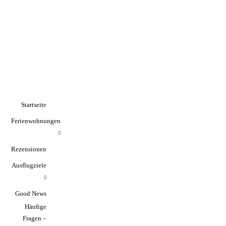
Wirtschaftsstandor
Startseite
Startseite
Zeiten für Fachkräft
Ferienwohnungen
Ferienwohnungen
(21.04.2026)
Rezensionen
Rezensionen
Ausflugziele
Ausflugziele
Good News
Good News
Häufige
Häufige
Fragen –
Fragen –