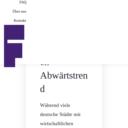
FAQ
FAQ
Mönchengl
Über uns
Über uns
adbach
Kontakt
Kontakt
JETZ
JETZ
trotzt dem
T
T
bundesweit
BUCHE
BUCHE
en
N
N
Abwärtstren
d
Während viele
deutsche Städte mit
wirtschaftlichen