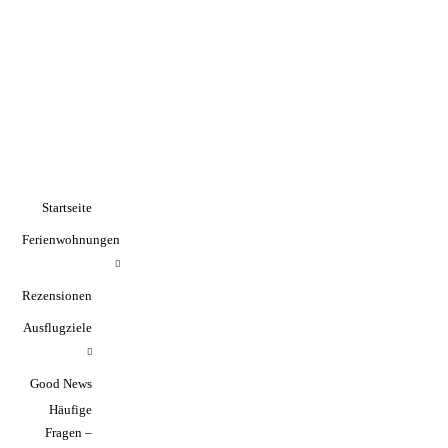
Grünes Klassenzimmer und
Konzertfieber: MG startet
Startseite
dynamisch in den Sommer
Ferienwohnungen
(26.05.2026)
Rezensionen
Ausflugziele
Good News
Bildungsinnovation am
Häufige
Geroweiher: Lernen unter
Fragen –