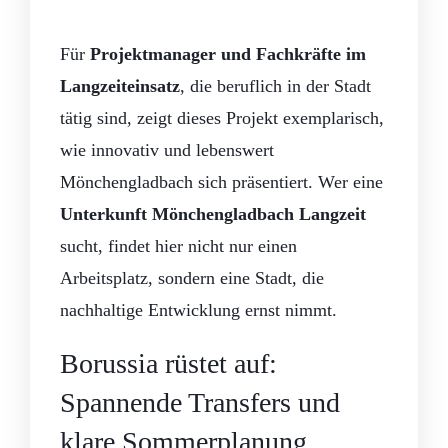
Startseite
Ferienwohnungen
Rezensionen
Ausflugziele
Good News
Für
Projektmanager und Fachkräfte im
Häufige Fragen – FAQ
Über uns
Kontakt
Langzeiteinsatz
, die beruflich in der Stadt
Jetzt buchen
tätig sind, zeigt dieses Projekt exemplarisch,
wie innovativ und lebenswert
Mönchengladbach sich präsentiert. Wer eine
Unterkunft Mönchengladbach Langzeit
sucht, findet hier nicht nur einen
Arbeitsplatz, sondern eine Stadt, die
nachhaltige Entwicklung ernst nimmt.
Borussia rüstet auf:
Spannende Transfers und
klare Sommerplanung