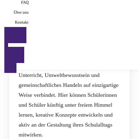
FAQ
freiem Himmel
Über uns
Kontakt
Mönchengladbach setzt neue Maßstäbe in
JETZ
Sachen zukunftsorientierte Bildung. Das
T
Gymnasium am Geroweiher hat kürzlich ein
BUCHE
sogenanntes Grünes Klassenzimmer
N
eingeweiht – ein Außenbereich, der
Unterricht, Umweltbewusstsein und
gemeinschaftliches Handeln auf einzigartige
Weise verbindet. Hier können Schülerinnen
und Schüler künftig unter freiem Himmel
lernen, kreative Konzepte entwickeln und
aktiv an der Gestaltung ihres Schulalltags
mitwirken.